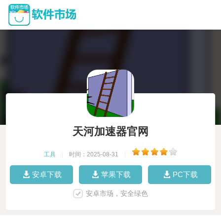
天河加速器官网
工具
|
时间：2025-08-31
|
安卓下载
苹果下载
PC下载
安卓市场，安全绿色