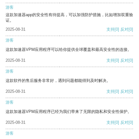
游客
这款加速器app的安全性有待提高，可以加强防护措施，比如增加双重验
证。
2025-08-31
支持
[0]
反对
[0]
游客
这款加速器VPM应用程序可以给你提供全球覆盖和最高安全性的连接。
2025-08-31
支持
[0]
反对
[0]
游客
这款软件的售后服务非常好，遇到问题都能得到及时解决。
2025-08-31
支持
[0]
反对
[0]
游客
这款加速器VPM应用程序已经为我们带来了无限的隐私和安全性保护。
2025-08-31
支持
[0]
反对
[0]
游客