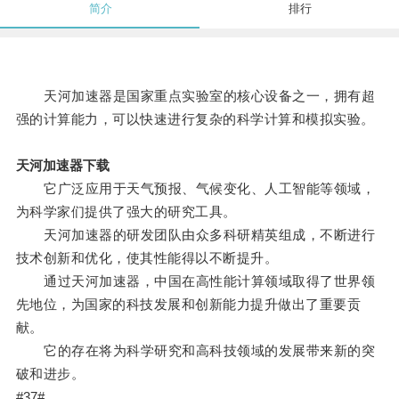
简介
排行
天河加速器是国家重点实验室的核心设备之一，拥有超
强的计算能力，可以快速进行复杂的科学计算和模拟实验。
天河加速器下载
它广泛应用于天气预报、气候变化、人工智能等领域，
为科学家们提供了强大的研究工具。
天河加速器的研发团队由众多科研精英组成，不断进行
技术创新和优化，使其性能得以不断提升。
通过天河加速器，中国在高性能计算领域取得了世界领
先地位，为国家的科技发展和创新能力提升做出了重要贡
献。
它的存在将为科学研究和高科技领域的发展带来新的突
破和进步。
#37#