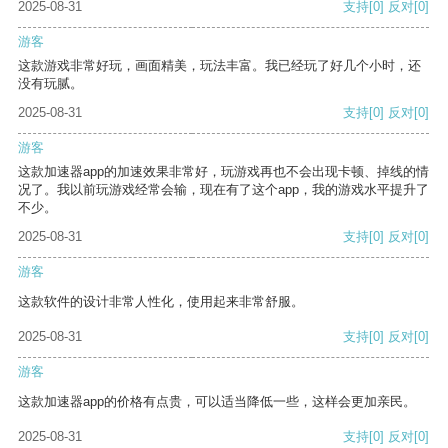
2025-08-31
支持
[0]
反对
[0]
游客
这款游戏非常好玩，画面精美，玩法丰富。我已经玩了好几个小时，还
没有玩腻。
2025-08-31
支持
[0]
反对
[0]
游客
这款加速器app的加速效果非常好，玩游戏再也不会出现卡顿、掉线的情
况了。我以前玩游戏经常会输，现在有了这个app，我的游戏水平提升了
不少。
2025-08-31
支持
[0]
反对
[0]
游客
这款软件的设计非常人性化，使用起来非常舒服。
2025-08-31
支持
[0]
反对
[0]
游客
这款加速器app的价格有点贵，可以适当降低一些，这样会更加亲民。
2025-08-31
支持
[0]
反对
[0]