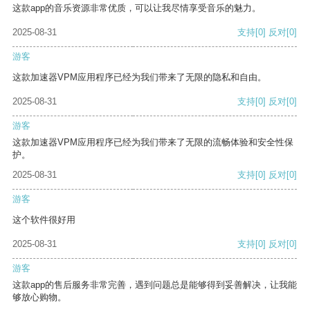
这款app的音乐资源非常优质，可以让我尽情享受音乐的魅力。
2025-08-31
支持
[0]
反对
[0]
游客
这款加速器VPM应用程序已经为我们带来了无限的隐私和自由。
2025-08-31
支持
[0]
反对
[0]
游客
这款加速器VPM应用程序已经为我们带来了无限的流畅体验和安全性保
护。
2025-08-31
支持
[0]
反对
[0]
游客
这个软件很好用
2025-08-31
支持
[0]
反对
[0]
游客
这款app的售后服务非常完善，遇到问题总是能够得到妥善解决，让我能
够放心购物。