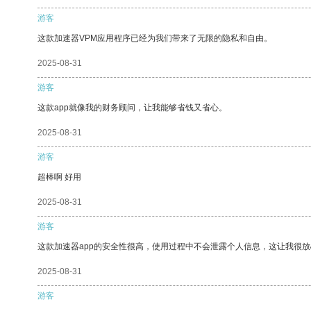
游客
这款加速器VPM应用程序已经为我们带来了无限的隐私和自由。
2025-08-31
游客
这款app就像我的财务顾问，让我能够省钱又省心。
2025-08-31
游客
超棒啊 好用
2025-08-31
游客
这款加速器app的安全性很高，使用过程中不会泄露个人信息，这让我很
2025-08-31
游客