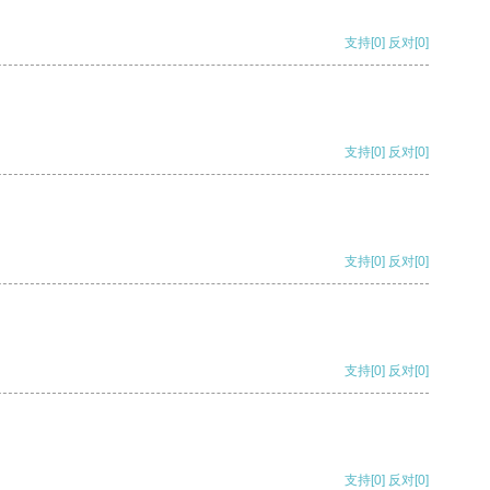
支持
[0]
反对
[0]
支持
[0]
反对
[0]
支持
[0]
反对
[0]
支持
[0]
反对
[0]
支持
[0]
反对
[0]