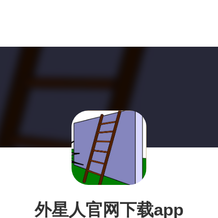
外星人官网下载app