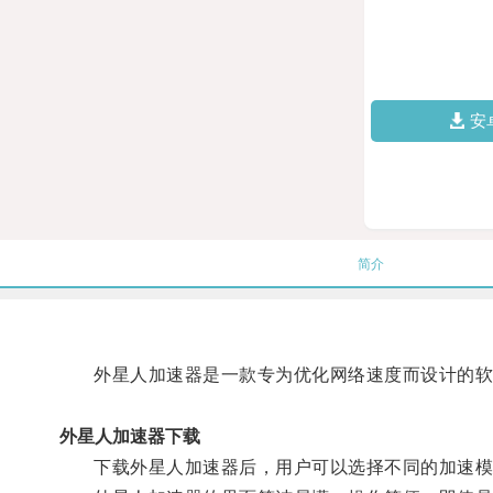
安
简介
外星人加速器是一款专为优化网络速度而设计的软件
外星人加速器下载
下载外星人加速器后，用户可以选择不同的加速模式