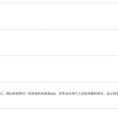
放心。我以前使用过一些其他的加速器app，经常会出现个人信息泄露的情况，这让我