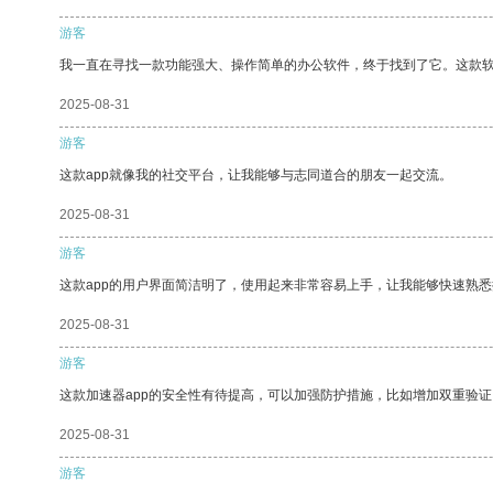
游客
我一直在寻找一款功能强大、操作简单的办公软件，终于找到了它。这款
2025-08-31
游客
这款app就像我的社交平台，让我能够与志同道合的朋友一起交流。
2025-08-31
游客
这款app的用户界面简洁明了，使用起来非常容易上手，让我能够快速熟
2025-08-31
游客
这款加速器app的安全性有待提高，可以加强防护措施，比如增加双重验证
2025-08-31
游客