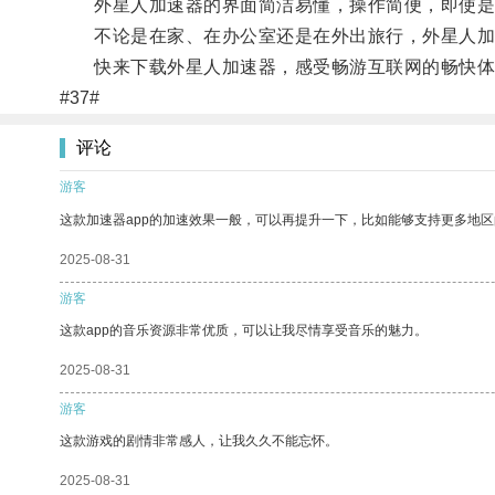
外星人加速器的界面简洁易懂，操作简便，即使是
不论是在家、在办公室还是在外出旅行，外星人加
快来下载外星人加速器，感受畅游互联网的畅快体
#37#
评论
游客
这款加速器app的加速效果一般，可以再提升一下，比如能够支持更多地
2025-08-31
游客
这款app的音乐资源非常优质，可以让我尽情享受音乐的魅力。
2025-08-31
游客
这款游戏的剧情非常感人，让我久久不能忘怀。
2025-08-31