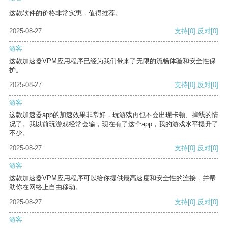
这款软件的价格非常实惠，值得推荐。
2025-08-27
支持
[0]
反对
[0]
游客
这款加速器VPM应用程序已经为我们带来了无限的流畅体验和安全性保
护。
2025-08-27
支持
[0]
反对
[0]
游客
这款加速器app的加速效果非常好，玩游戏再也不会出现卡顿、掉线的情
况了。我以前玩游戏经常会输，现在有了这个app，我的游戏水平提升了
不少。
2025-08-27
支持
[0]
反对
[0]
游客
这款加速器VPM应用程序可以给你提供最高速度和安全性的连接，并帮
助你在网络上自由移动。
2025-08-27
支持
[0]
反对
[0]
游客