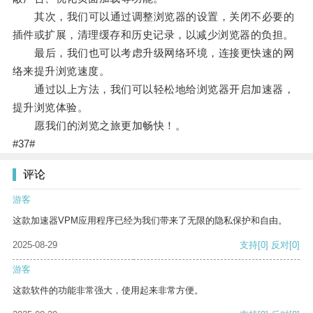
其次，我们可以通过调整浏览器的设置，关闭不必要的
插件或扩展，清理缓存和历史记录，以减少浏览器的负担。
最后，我们也可以考虑升级网络环境，连接更快速的网
络来提升浏览速度。
通过以上方法，我们可以轻松地给浏览器开启加速器，
提升浏览体验。
愿我们的浏览之旅更加畅快！。
#37#
评论
游客
这款加速器VPM应用程序已经为我们带来了无限的隐私保护和自由。
2025-08-29
支持
[0]
反对
[0]
游客
这款软件的功能非常强大，使用起来非常方便。