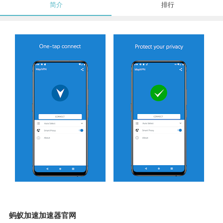
简介
排行
蚂蚁加速加速器官网