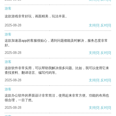
游客
这款游戏非常好玩，画面精美，玩法丰富。
2025-08-28
支持
[0]
反对
[0]
游客
这款加速器app的客服很贴心，遇到问题都能及时解决，服务态度非常
好。
2025-08-28
支持
[0]
反对
[0]
游客
这款软件非常实用，可以帮助我解决很多问题。比如，我可以使用它来
查找资料、翻译语言、编写代码等。
2025-08-28
支持
[0]
反对
[0]
游客
这款办公软件的界面设计非常简洁，使用起来非常方便。功能的布局也
很合理，一目了然。
2025-08-28
支持
[0]
反对
[0]