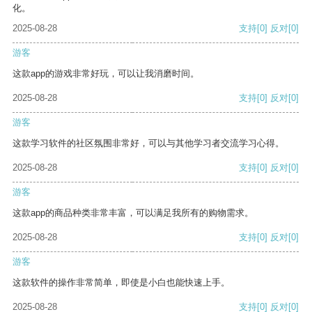
化。
2025-08-28
支持
[0]
反对
[0]
游客
这款app的游戏非常好玩，可以让我消磨时间。
2025-08-28
支持
[0]
反对
[0]
游客
这款学习软件的社区氛围非常好，可以与其他学习者交流学习心得。
2025-08-28
支持
[0]
反对
[0]
游客
这款app的商品种类非常丰富，可以满足我所有的购物需求。
2025-08-28
支持
[0]
反对
[0]
游客
这款软件的操作非常简单，即使是小白也能快速上手。
2025-08-28
支持
[0]
反对
[0]