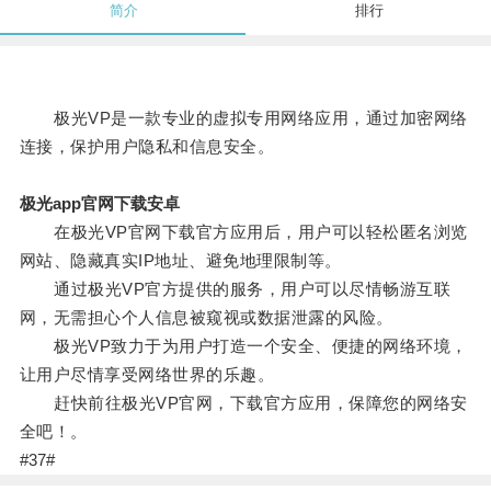
简介
排行
极光VP是一款专业的虚拟专用网络应用，通过加密网络
连接，保护用户隐私和信息安全。
极光app官网下载安卓
在极光VP官网下载官方应用后，用户可以轻松匿名浏览
网站、隐藏真实IP地址、避免地理限制等。
通过极光VP官方提供的服务，用户可以尽情畅游互联
网，无需担心个人信息被窥视或数据泄露的风险。
极光VP致力于为用户打造一个安全、便捷的网络环境，
让用户尽情享受网络世界的乐趣。
赶快前往极光VP官网，下载官方应用，保障您的网络安
全吧！。
#37#