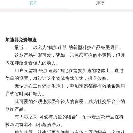
简介
排行
加速器免费加速
最近，一款名为“鸭加速器”的新型科技产品备受瞩目。
这款产品外形可爱，犹如一只憨态可掬的小黄鸭，但其
内在却蕴含着强大的动力。
用户只需将“鸭加速器”固定在需要加速的物体上，通过
简单的设置，就能让这个物体快速加速，提升效率。
无论是在工作还是生活中，鸭加速器都能有效地帮助用
户节省时间和精力。
其可爱的外观也深受年轻人的喜爱，成为社交平台上的
网红产品。
有人称之为“可爱与力量的结合”，预示着这款产品在科
技领域有着不可小觑的潜力。
鸭加速器，让生活更加便捷与有趣！愿你拥有一个加速