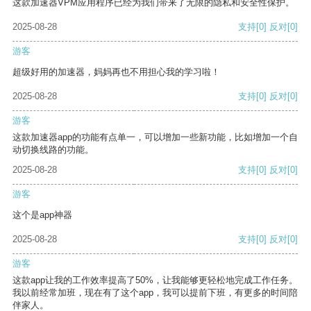
这款加速器VPM应用程序已经为我们带来了无限的隐私和安全性保护。
2025-08-28
支持
[0]
反对
[0]
游客
超级好用的加速器，妈妈再也不用担心我的学习啦！
2025-08-28
支持
[0]
反对
[0]
游客
这款加速器app的功能有点单一，可以增加一些新功能，比如增加一个自
动切换线路的功能。
2025-08-28
支持
[0]
反对
[0]
游客
这个是app神器
2025-08-28
支持
[0]
反对
[0]
游客
这款app让我的工作效率提高了50%，让我能够更轻松地完成工作任务。
我以前经常加班，现在有了这个app，我可以提前下班，有更多的时间陪
伴家人。