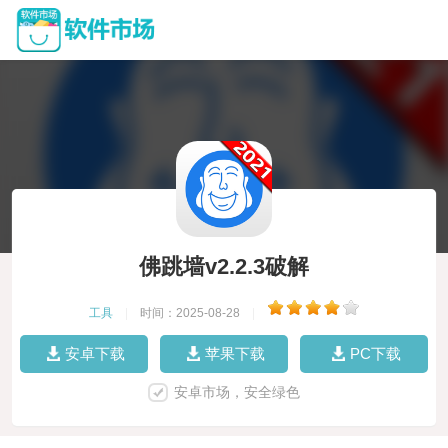
佛跳墙v2.2.3破解
工具
|
时间：2025-08-28
|
安卓下载
苹果下载
PC下载
安卓市场，安全绿色