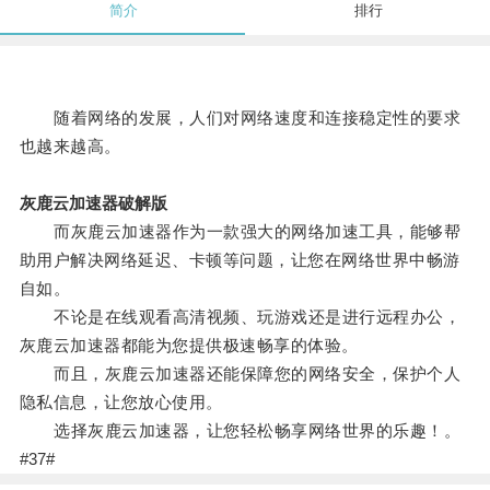
简介
排行
随着网络的发展，人们对网络速度和连接稳定性的要求
也越来越高。
灰鹿云加速器破解版
而灰鹿云加速器作为一款强大的网络加速工具，能够帮
助用户解决网络延迟、卡顿等问题，让您在网络世界中畅游
自如。
不论是在线观看高清视频、玩游戏还是进行远程办公，
灰鹿云加速器都能为您提供极速畅享的体验。
而且，灰鹿云加速器还能保障您的网络安全，保护个人
隐私信息，让您放心使用。
选择灰鹿云加速器，让您轻松畅享网络世界的乐趣！。
#37#