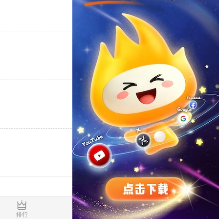
支持
[0]
反对
[0]
支持
[0]
反对
[0]
支持
[0]
反对
[0]
0.016654s
排行
推荐